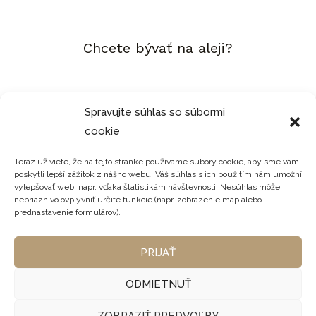
Chcete bývať na aleji?
0949 408 089
Spravujte súhlas so súbormi
cookie
0903 771 237
Teraz už viete, že na tejto stránke používame súbory cookie, aby sme vám
poskytli lepší zážitok z nášho webu. Váš súhlas s ich použitím nám umožní
vylepšovať web, napr. vďaka štatistikám návštevnosti. Nesúhlas môže
nepriaznivo ovplyvniť určité funkcie (napr. zobrazenie máp alebo
prednastavenie formulárov).
PRIJAŤ
ODMIETNUŤ
© 2026 Mníchovská alej |
Ochrana os. údajov
|
Správa a
spracovanie cookies
| Vytvorila
❤ Webovica
ZOBRAZIŤ PREDVOĽBY