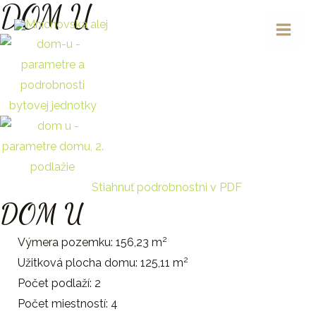
DOM U
Preskočiť
na
MAI
obsah
MEN
Stiahnuť podrobnostni v PDF
DOM U
2
Výmera pozemku: 156,23 m
2
Užitková plocha domu: 125,11 m
Počet podlaží: 2
Počet miestností: 4