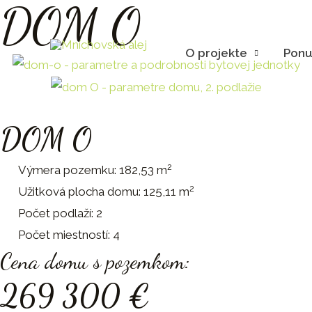
DOM O
Preskočiť
na
obsah
O projekte
Ponu
DOM O
2
Výmera pozemku: 182,53 m
2
Užitková plocha domu: 125,11 m
Počet podlaží: 2
Počet miestností: 4
Cena domu s pozemkom:
269 300 €