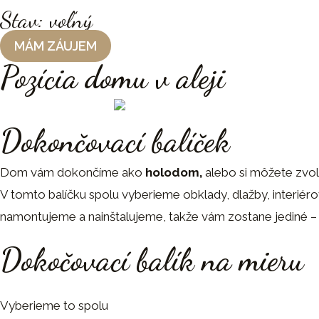
Stav: voľný
MÁM ZÁUJEM
Pozícia domu v aleji
Dokončovací balíček
Dom vám dokončíme ako
holodom,
alebo si môžete zvol
V tomto balíčku spolu vyberieme obklady, dlažby, interiér
namontujeme a nainštalujeme, takže vám zostane jediné – 
Dokočovací balík na mieru
Vyberieme to spolu