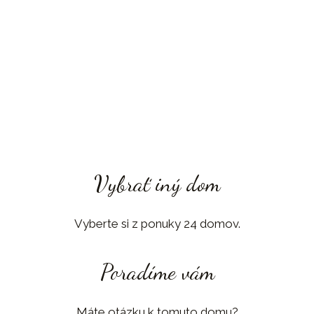
Vybrať iný dom
Vyberte si z ponuky 24 domov.
Poradíme vám
Máte otázku k tomuto domu?