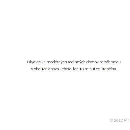
Objavte 24 moderných rodinných domov so záhradou
v obci Mníchova Lehota, len 10 minút od Trenčína.
© 2026 Mní