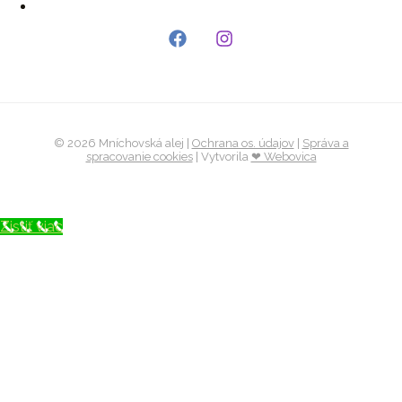
© 2026 Mníchovská alej |
Ochrana os. údajov
|
Správa a
spracovanie cookies
| Vytvorila
❤ Webovica
Zistiť viac