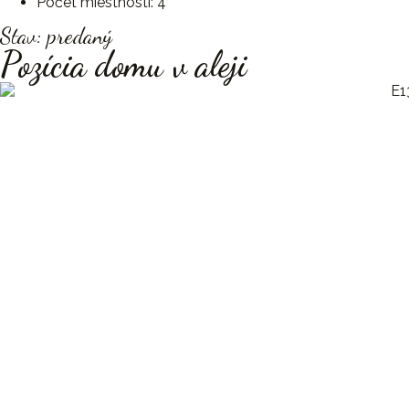
Počet miestností: 4
Stav: predaný
Pozícia domu v aleji